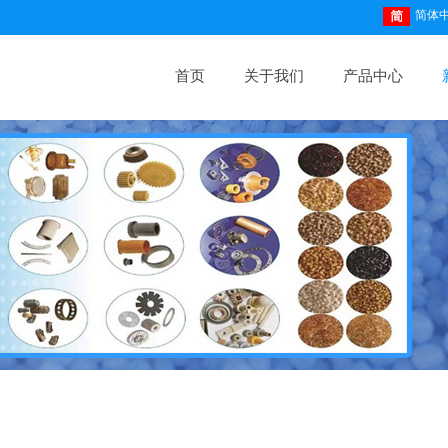
简体
首页
关于我们
产品中心